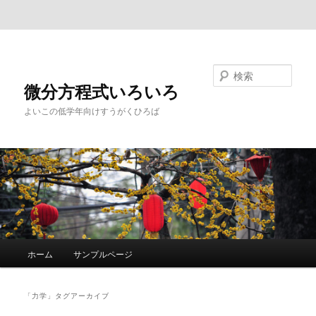
メインコンテンツへ移動
サブコンテンツへ移動
検索
微分方程式いろいろ
よいこの低学年向けすうがくひろば
メ
ホーム
サンプルページ
イ
ン
メ
「
力学
」タグアーカイブ
ニ