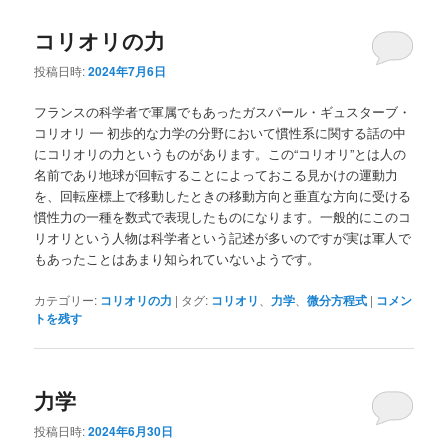
ュ
ー
コリオリの力
投稿日時:
2024年7月6日
フランスの科学者で軍属でもあったガスパール・ギュスターブ・
コリオリ ━ 初歩的な力学の分野において慣性系に関する話の中
にコリオリの力というものがあります。この“コリオリ”とは人の
名前であり地球が回転することによっておこる見かけの運動力
を、回転座標上で移動したときの移動方向と垂直な方向に受ける
慣性力の一種を数式で表現したものになります。一般的にこのコ
リオリという人物は科学者という記述が多いのですが実は軍人で
もあったことはあまり知られていないようです。
カテゴリー:
コリオリの力
|
タグ:
コリオリ
、
力学
、
微分方程式
|
コメン
トを残す
力学
投稿日時:
2024年6月30日