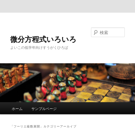
メインコンテンツへ移動
サブコンテンツへ移動
検索
微分方程式いろいろ
よいこの低学年向けすうがくひろば
メ
ホーム
サンプルページ
イ
ン
メ
「
フーリエ級数展開
」カテゴリーアーカイブ
ニ