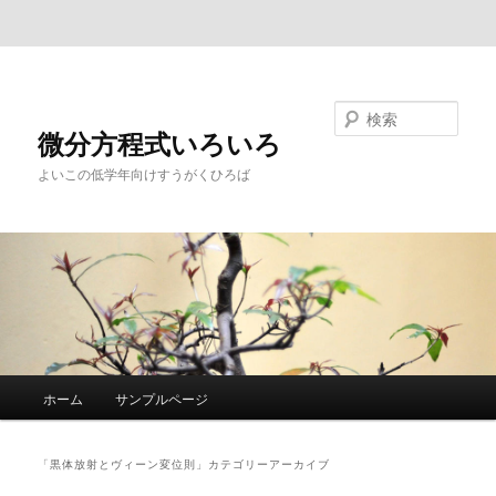
メインコンテンツへ移動
サブコンテンツへ移動
検索
微分方程式いろいろ
よいこの低学年向けすうがくひろば
メ
ホーム
サンプルページ
イ
ン
メ
「
黒体放射とヴィーン変位則
」カテゴリーアーカイブ
ニ