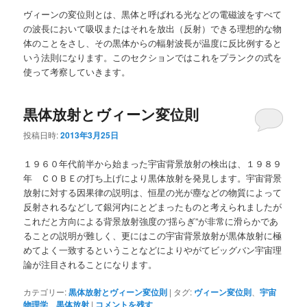
ュ
ヴィーンの変位則とは、黒体と呼ばれる光などの電磁波をすべて
ー
の波長において吸収またはそれを放出（反射）できる理想的な物
体のことをさし、その黒体からの輻射波長が温度に反比例すると
いう法則になります。このセクションではこれをプランクの式を
使って考察していきます。
黒体放射とヴィーン変位則
投稿日時:
2013年3月25日
１９６０年代前半から始まった宇宙背景放射の検出は、１９８９
年 ＣＯＢＥの打ち上げにより黒体放射を発見します。宇宙背景
放射に対する因果律の説明は、恒星の光が塵などの物質によって
反射されるなどして銀河内にとどまったものと考えられましたが
これだと方向による背景放射強度の“揺らぎ”が非常に滑らかであ
ることの説明が難しく、更にはこの宇宙背景放射が黒体放射に極
めてよく一致するということなどによりやがてビッグバン宇宙理
論が注目されることになります。
カテゴリー:
黒体放射とヴィーン変位則
|
タグ:
ヴィーン変位則
、
宇宙
物理学
、
黒体放射
|
コメントを残す