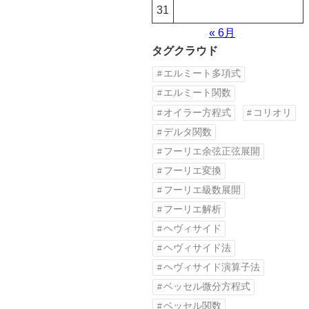
31
« 6月
タグクラウド
エルミート多項式
エルミート関数
オイラー方程式
コリオリ
デルタ関数
フーリエ余弦正弦展開
フーリエ変換
フーリエ級数展開
フーリエ解析
ヘヴィサイド
ヘヴィサイド法
ヘヴィサイド演算子法
ベッセル微分方程式
ベッセル関数