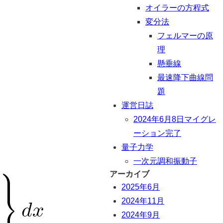
オイラーの方程式
変分法
フェルマーの原
理
懸垂線
最速降下曲線問
題
運営日誌
2024年6月8日マイグレ
ーション完了
量子力学
一次元調和振動子
アーカイブ
2025年6月
2024年11月
2024年9月