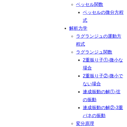
ベッセル関数
ベッセルの微分方程
式
解析力学
ラグランジュの運動方
程式
ラグランジュ関数
2重振り子①-微小な
場合
2重振り子②-微小で
ない場合
連成振動の解①-弦
の振動
連成振動の解②-3重
バネの振動
変分原理