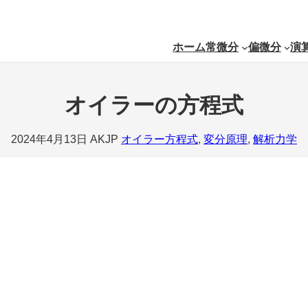
ホーム
常微分
偏微分
演
オイラーの方程式
2024年4月13日
AKJP
オイラー方程式
, 
変分原理
, 
解析力学