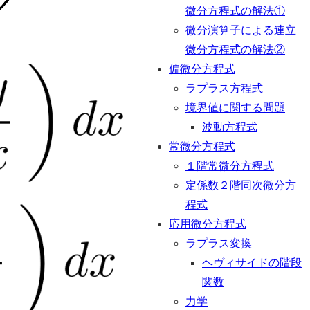
微分方程式の解法①
微分演算子による連立
微分方程式の解法②
偏微分方程式
ラプラス方程式
境界値に関する問題
波動方程式
常微分方程式
１階常微分方程式
定係数２階同次微分方
程式
応用微分方程式
ラプラス変換
ヘヴィサイドの階段
関数
力学