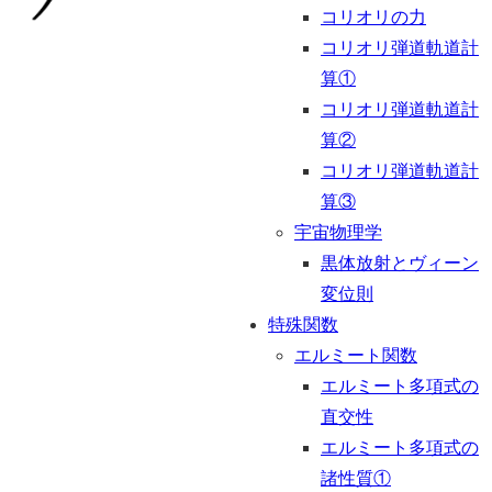
コリオリの力
コリオリ弾道軌道計
算①
コリオリ弾道軌道計
算②
コリオリ弾道軌道計
算③
宇宙物理学
黒体放射とヴィーン
変位則
特殊関数
エルミート関数
エルミート多項式の
直交性
エルミート多項式の
諸性質①