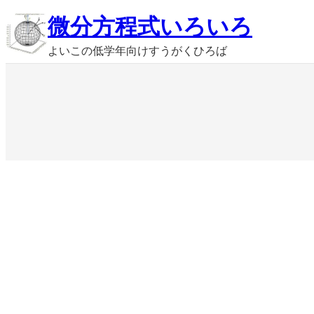
内
微分方程式いろいろ
容
よいこの低学年向けすうがくひろば
を
ス
キ
ッ
プ