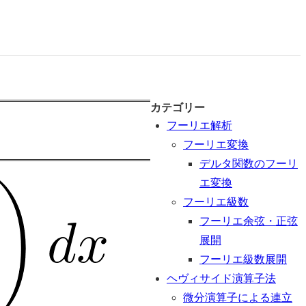
カテゴリー
フーリエ解析
フーリエ変換
デルタ関数のフーリ
エ変換
フーリエ級数
フーリエ余弦・正弦
展開
フーリエ級数展開
ヘヴィサイド演算子法
微分演算子による連立