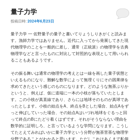
量子力学
投稿日時:
2024年6月23日
量子力学 ━ 佐野量子の量子と書いてりょうしりきがくと読みま
す。漁師力学ではありません。近代に入ってから発展してきた現
代物理学のことを一般的に差し、通常（正統派）の物理学を古典
物理学などと言ったものに対比して対照的な表現として用いられ
ることもあるようです。
その振る舞いは通常の物理学の考えとは一線を画した量子状態と
いえるものになり、難解な数学によって無理くりにその因果律を
求めてきたという感じのものになります。どのような無茶ぶりか
というと、例えば、仮に道端に一本の小枝が落ちていたとしま
す。この小枝が真直線であり、さらには地球そのものが真球であ
ったとします。小枝の始点をA、終点をBとした場合、始点Aをず
っと伸ばしていった場合、その始点Aはいづれ地球をぐるっと回
って終点のBにたどり着くはずです。それがそうならない理由を
数学的に証明しろ、と言っているような学問になります。こうし
てたとえてみればいかに量子力学という分野が無茶苦茶な物理学
分野であることがわかると思います。ただしこれはあくまで私個