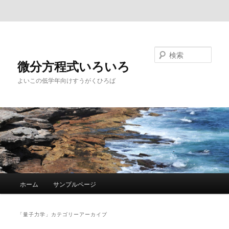
メインコンテンツへ移動
サブコンテンツへ移動
検索
微分方程式いろいろ
よいこの低学年向けすうがくひろば
メ
ホーム
サンプルページ
イ
ン
メ
「
量子力学
」カテゴリーアーカイブ
ニ