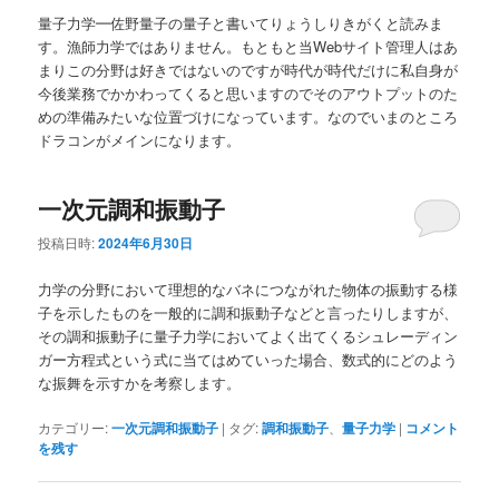
ュ
量子力学━佐野量子の量子と書いてりょうしりきがくと読みま
ー
す。漁師力学ではありません。もともと当Webサイト管理人はあ
まりこの分野は好きではないのですが時代が時代だけに私自身が
今後業務でかかわってくると思いますのでそのアウトプットのた
めの準備みたいな位置づけになっています。なのでいまのところ
ドラコンがメインになります。
一次元調和振動子
投稿日時:
2024年6月30日
力学の分野において理想的なバネにつながれた物体の振動する様
子を示したものを一般的に調和振動子などと言ったりしますが、
その調和振動子に量子力学においてよく出てくるシュレーディン
ガー方程式という式に当てはめていった場合、数式的にどのよう
な振舞を示すかを考察します。
カテゴリー:
一次元調和振動子
|
タグ:
調和振動子
、
量子力学
|
コメント
を残す