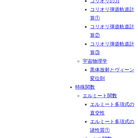
コリオリの力
コリオリ弾道軌道計
算①
コリオリ弾道軌道計
算②
コリオリ弾道軌道計
算③
宇宙物理学
黒体放射とヴィーン
変位則
特殊関数
エルミート関数
エルミート多項式の
直交性
エルミート多項式の
諸性質①