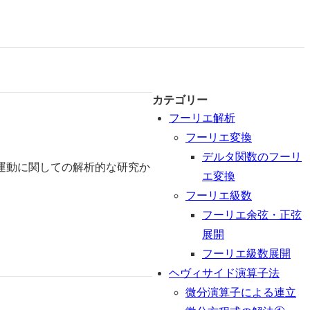
カテゴリー
フーリエ解析
フーリエ変換
デルタ関数のフーリ
運動に関しての解析的な研究か
エ変換
フーリエ級数
フーリエ余弦・正弦
展開
フーリエ級数展開
ヘヴィサイド演算子法
微分演算子による連立