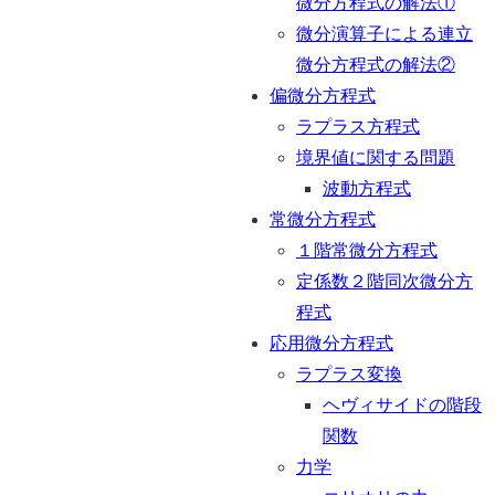
微分方程式の解法①
微分演算子による連立
微分方程式の解法②
偏微分方程式
ラプラス方程式
境界値に関する問題
波動方程式
常微分方程式
１階常微分方程式
定係数２階同次微分方
程式
応用微分方程式
ラプラス変換
ヘヴィサイドの階段
関数
力学