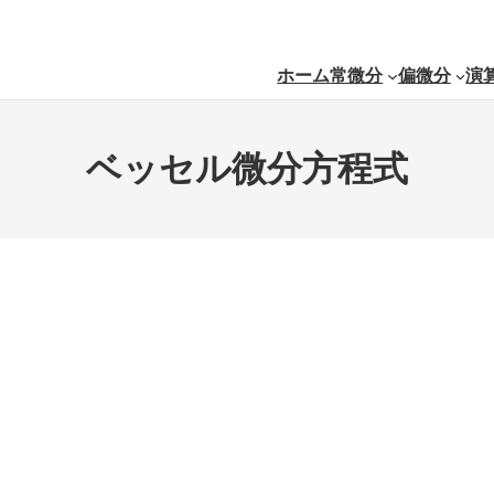
ホーム
常微分
偏微分
演
ベッセル微分方程式