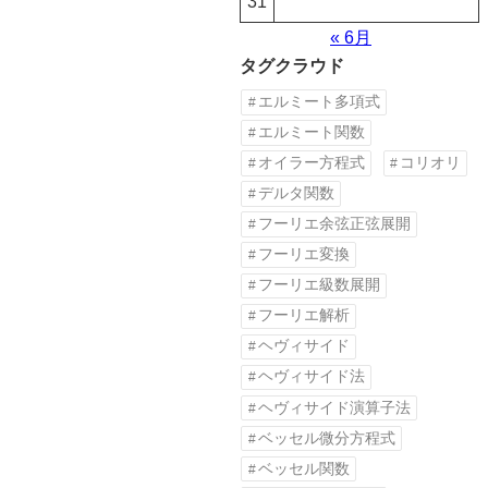
31
« 6月
タグクラウド
エルミート多項式
エルミート関数
オイラー方程式
コリオリ
デルタ関数
フーリエ余弦正弦展開
フーリエ変換
フーリエ級数展開
フーリエ解析
ヘヴィサイド
ヘヴィサイド法
ヘヴィサイド演算子法
ベッセル微分方程式
ベッセル関数