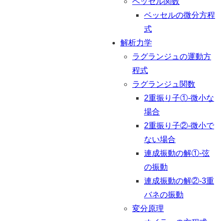
ベッセル関数
ベッセルの微分方程
式
解析力学
ラグランジュの運動方
程式
ラグランジュ関数
2重振り子①-微小な
場合
2重振り子②-微小で
ない場合
連成振動の解①-弦
の振動
連成振動の解②-3重
バネの振動
変分原理