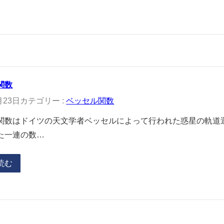
関数
月23日
カテゴリー :
ベッセル関数
関数はドイツの天文学者ベッセルによって行われた惑星の軌道
た一連の数…
読む