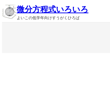
内
微分方程式いろいろ
容
よいこの低学年向けすうがくひろば
を
ス
キ
ッ
プ