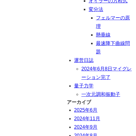
オイラーの方程式
変分法
フェルマーの原
理
懸垂線
最速降下曲線問
題
運営日誌
2024年6月8日マイグレ
ーション完了
量子力学
一次元調和振動子
アーカイブ
2025年6月
2024年11月
2024年9月
2024年8月