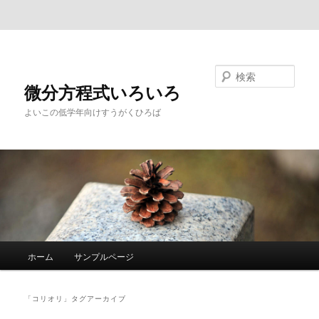
メインコンテンツへ移動
サブコンテンツへ移動
検索
微分方程式いろいろ
よいこの低学年向けすうがくひろば
メ
ホーム
サンプルページ
イ
ン
メ
「
コリオリ
」タグアーカイブ
ニ