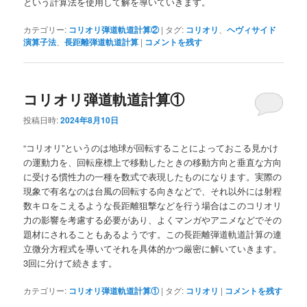
という計算法を使用して解を導いていきます。
カテゴリー:
コリオリ弾道軌道計算②
|
タグ:
コリオリ
、
ヘヴィサイド
演算子法
、
長距離弾道軌道計算
|
コメントを残す
コリオリ弾道軌道計算①
投稿日時:
2024年8月10日
“コリオリ”というのは地球が回転することによっておこる見かけ
の運動力を、回転座標上で移動したときの移動方向と垂直な方向
に受ける慣性力の一種を数式で表現したものになります。実際の
現象で有名なのは台風の回転する向きなどで、それ以外には射程
数キロをこえるような長距離狙撃などを行う場合はこのコリオリ
力の影響を考慮する必要があり、よくマンガやアニメなどでその
題材にされることもあるようです。この長距離弾道軌道計算の連
立微分方程式を導いてそれを具体的かつ厳密に解いていきます。
3回に分けて続きます。
カテゴリー:
コリオリ弾道軌道計算①
|
タグ:
コリオリ
|
コメントを残す