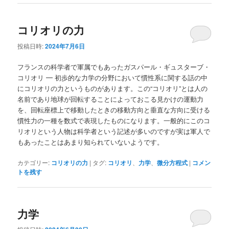
コリオリの力
投稿日時:
2024年7月6日
フランスの科学者で軍属でもあったガスパール・ギュスターブ・
コリオリ ━ 初歩的な力学の分野において慣性系に関する話の中
にコリオリの力というものがあります。この“コリオリ”とは人の
名前であり地球が回転することによっておこる見かけの運動力
を、回転座標上で移動したときの移動方向と垂直な方向に受ける
慣性力の一種を数式で表現したものになります。一般的にこのコ
リオリという人物は科学者という記述が多いのですが実は軍人で
もあったことはあまり知られていないようです。
カテゴリー:
コリオリの力
|
タグ:
コリオリ
、
力学
、
微分方程式
|
コメン
トを残す
力学