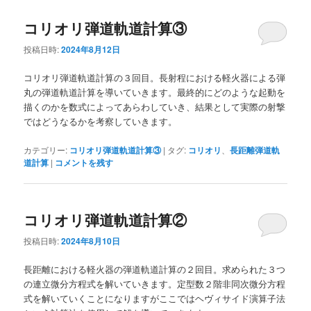
ュ
ー
コリオリ弾道軌道計算③
投稿日時:
2024年8月12日
コリオリ弾道軌道計算の３回目。長射程における軽火器による弾
丸の弾道軌道計算を導いていきます。最終的にどのような起動を
描くのかを数式によってあらわしていき、結果として実際の射撃
ではどうなるかを考察していきます。
カテゴリー:
コリオリ弾道軌道計算③
|
タグ:
コリオリ
、
長距離弾道軌
道計算
|
コメントを残す
コリオリ弾道軌道計算②
投稿日時:
2024年8月10日
長距離における軽火器の弾道軌道計算の２回目。求められた３つ
の連立微分方程式を解いていきます。定型数２階非同次微分方程
式を解いていくことになりますがここではヘヴィサイド演算子法