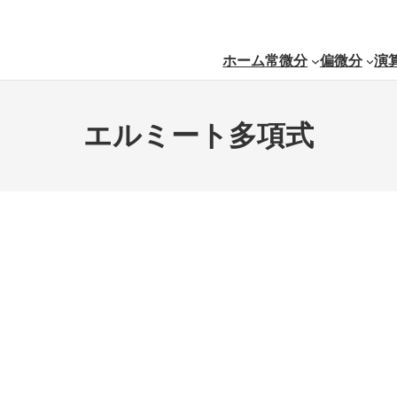
ホーム
常微分
偏微分
演
エルミート多項式