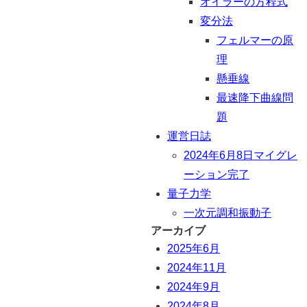
オイラーの方程式
変分法
フェルマーの原
理
懸垂線
最速降下曲線問
題
運営日誌
2024年6月8日マイグレ
ーション完了
量子力学
一次元調和振動子
アーカイブ
2025年6月
2024年11月
2024年9月
2024年8月