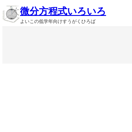
内
微分方程式いろいろ
容
よいこの低学年向けすうがくひろば
を
ス
キ
ッ
プ