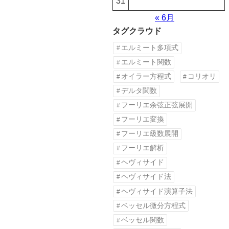
31
« 6月
タグクラウド
エルミート多項式
エルミート関数
オイラー方程式
コリオリ
デルタ関数
フーリエ余弦正弦展開
フーリエ変換
フーリエ級数展開
フーリエ解析
ヘヴィサイド
ヘヴィサイド法
ヘヴィサイド演算子法
ベッセル微分方程式
ベッセル関数