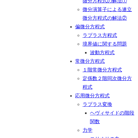
微分方程式の解法①
微分演算子による連立
微分方程式の解法②
偏微分方程式
ラプラス方程式
境界値に関する問題
波動方程式
常微分方程式
１階常微分方程式
定係数２階同次微分方
程式
応用微分方程式
ラプラス変換
ヘヴィサイドの階段
関数
力学