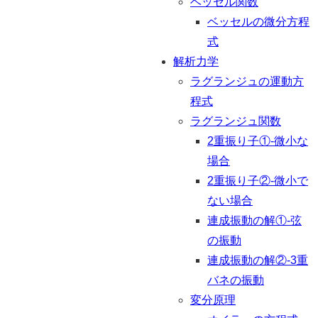
ベッセル関数
ベッセルの微分方程
式
解析力学
ラグランジュの運動方
程式
ラグランジュ関数
2重振り子①-微小な
場合
2重振り子②-微小で
ない場合
連成振動の解①-弦
の振動
連成振動の解②-3重
バネの振動
変分原理