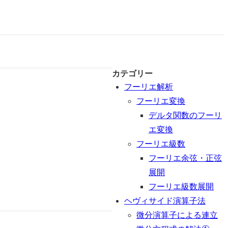
カテゴリー
フーリエ解析
フーリエ変換
デルタ関数のフーリ
エ変換
フーリエ級数
フーリエ余弦・正弦
展開
フーリエ級数展開
ヘヴィサイド演算子法
微分演算子による連立