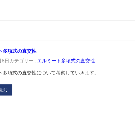
ト多項式の直交性
月8日
カテゴリー :
エルミート多項式の直交性
ト多項式の直交性について考察していきます。
読む