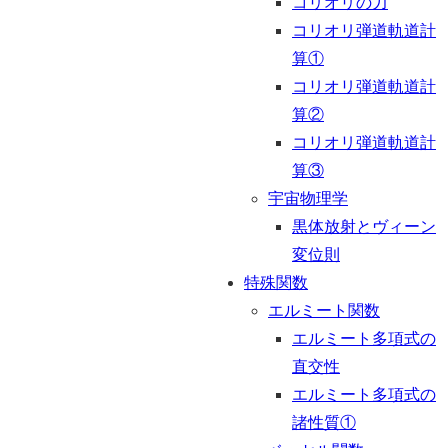
コリオリの力
コリオリ弾道軌道計
算①
コリオリ弾道軌道計
算②
コリオリ弾道軌道計
算③
宇宙物理学
黒体放射とヴィーン
変位則
特殊関数
エルミート関数
エルミート多項式の
直交性
エルミート多項式の
諸性質①