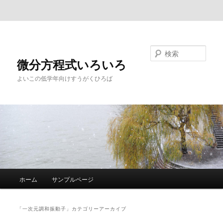
メインコンテンツへ移動
サブコンテンツへ移動
検索
微分方程式いろいろ
よいこの低学年向けすうがくひろば
メ
ホーム
サンプルページ
イ
ン
メ
「
一次元調和振動子
」カテゴリーアーカイブ
ニ