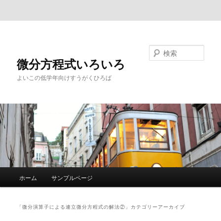
メインコンテンツへ移動
サブコンテンツへ移動
検索
微分方程式いろいろ
よいこの低学年向けすうがくひろば
メ
ホーム
サンプルページ
イ
ン
メ
「
微分演算子による連立微分方程式の解法②
」カテゴリーアーカイブ
ニ