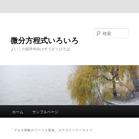
メインコンテンツへ移動
サブコンテンツへ移動
検索
微分方程式いろいろ
よいこの低学年向けすうがくひろば
メ
ホーム
サンプルページ
イ
ン
メ
「
デルタ関数のフーリエ変換
」カテゴリーアーカイブ
ニ