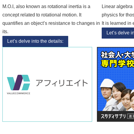
M.O.I, also known as rotational inertia is a
Linear algebra 
concept related to rotational motion. It
physics for tho
quantifies an object’s resistance to changes in
It is learned i
its.
Let’s delve in
Let’s delve into the details: