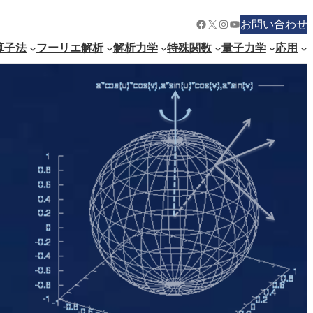
Facebook
X
Instagram
YouTube
お問い合わせ
算子法
フーリエ解析
解析力学
特殊関数
量子力学
応用