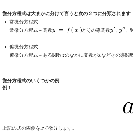
微分方程式は大まかに分けて言うと次の２つに分類されます
常微分方程式
常微分方程式－関数
とその導関数
、
偏微分方程式
偏微分方程式－ある関数
のなかに変数が
などその導関
微分方程式のいくつかの例
例１
上記の式の両側を
で微分します。