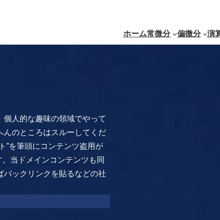
ホーム
常微分
偏微分
演
。個人的な趣味の領域でやって
へんのところはスルーしてくだ
ト”を筆頭にコンテンツ盗用が
れます。当ドメインコンテンツも同
ばバックリンクを貼るなどの社
。