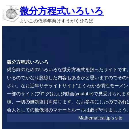
内
微分方程式いろいろ
容
よいこの低学年向けすうがくひろば
を
ス
キ
ッ
プ
微分方程式いろいろ
備忘録のためのいろいろな微分方程式を扱ったサイトです
いるのでかなり脱線した内容もあるかと思いますのでその
さい。なお近年サテライトサイト“よくわかる慣性モーメン
一部のサイト(ブログ)および動画(youtube)で見受けら
様、一切の無断盗用を禁じます。なお参考にしたのであれ
会人としての最低限のマナーとルールは必ず守りましょう
Mathematical.jp’s site