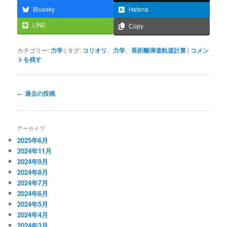
Bluesky
Hatena
LINE
Copy
カテゴリー:
力学
|
タグ:
コリオリ
、
力学
、
長距離弾道軌道計算
|
コメン
トを残す
投
←
過去の投稿
稿
ナ
ビ
アーカイブ
ゲ
2025年6月
ー
2024年11月
シ
2024年9月
ョ
2024年8月
ン
2024年7月
2024年6月
2024年5月
2024年4月
2024年3月