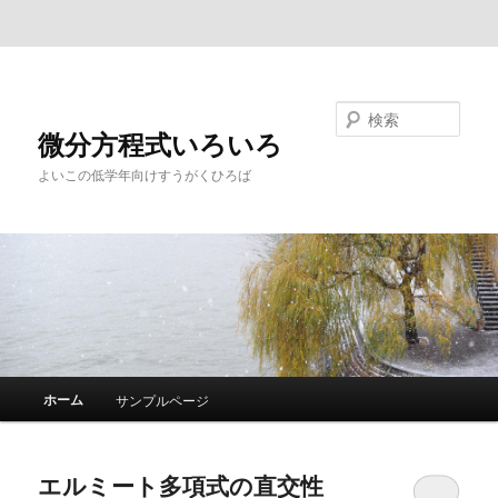
メインコンテンツへ移動
サブコンテンツへ移動
検索
微分方程式いろいろ
よいこの低学年向けすうがくひろば
メ
ホーム
サンプルページ
イ
ン
メ
エルミート多項式の直交性
ニ