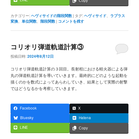
Copy
カテゴリー:
ヘヴィサイドの階段関数
|
タグ:
ヘヴィサイド
、
ラプラス
変換
、
単位関数
、
階段関数
|
コメントを残す
コリオリ弾道軌道計算③
投稿日時:
2024年8月12日
コリオリ弾道軌道計算の３回目。長射程における軽火器による弾
丸の弾道軌道計算を導いていきます。最終的にどのような起動を
描くのかを数式によってあらわしていき、結果として実際の射撃
ではどうなるかを考察していきます。
Facebook
X
Bluesky
Hatena
LINE
Copy