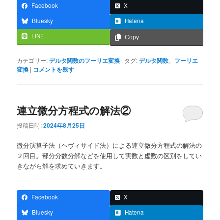
Facebook
X
Bluesky
Hatena
LINE
Copy
カテゴリー:
デルタ関数のフーリエ変換
|
タグ:
デルタ関数
、
フーリエ
変換
|
コメントを残す
連立微分方程式の解法②
投稿日時:
2024年8月25日
微分演算子法（ヘヴィサイド法）による連立微分方程式の解法の
２回目。部分分数分解などを使用して実数と虚数の区別をしてい
きながら解を求めていきます。
Facebook
X
Bluesky
Hatena