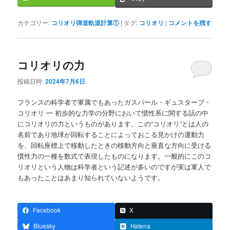
カテゴリー:
コリオリ弾道軌道計算①
|
タグ:
コリオリ
|
コメントを残す
コリオリの力
投稿日時:
2024年7月6日
フランスの科学者で軍属でもあったガスパール・ギュスターブ・
コリオリ ━ 初歩的な力学の分野において慣性系に関する話の中
にコリオリの力というものがあります。この“コリオリ”とは人の
名前であり地球が回転することによっておこる見かけの運動力
を、回転座標上で移動したときの移動方向と垂直な方向に受ける
慣性力の一種を数式で表現したものになります。一般的にこのコ
リオリという人物は科学者という記述が多いのですが実は軍人で
もあったことはあまり知られていないようです。
Facebook
X
Bluesky
Hatena