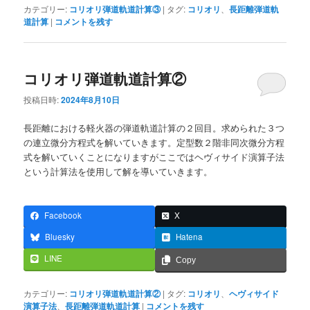
カテゴリー:
コリオリ弾道軌道計算③
|
タグ:
コリオリ
、
長距離弾道軌
道計算
|
コメントを残す
コリオリ弾道軌道計算②
投稿日時:
2024年8月10日
長距離における軽火器の弾道軌道計算の２回目。求められた３つ
の連立微分方程式を解いていきます。定型数２階非同次微分方程
式を解いていくことになりますがここではヘヴィサイド演算子法
という計算法を使用して解を導いていきます。
Facebook
X
Bluesky
Hatena
LINE
Copy
カテゴリー:
コリオリ弾道軌道計算②
|
タグ:
コリオリ
、
ヘヴィサイド
演算子法
、
長距離弾道軌道計算
|
コメントを残す