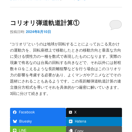
コリオリ弾道軌道計算①
投稿日時:
2024年8月10日
“コリオリ”というのは地球が回転することによっておこる見かけ
の運動力を、回転座標上で移動したときの移動方向と垂直な方向
に受ける慣性力の一種を数式で表現したものになります。実際の
現象で有名なのは台風の回転する向きなどで、それ以外には射程
数キロをこえるような長距離狙撃などを行う場合はこのコリオリ
力の影響を考慮する必要があり、よくマンガやアニメなどでその
題材にされることもあるようです。この長距離弾道軌道計算の連
立微分方程式を導いてそれを具体的かつ厳密に解いていきます。
3回に分けて続きます。
Facebook
X
Bluesky
Hatena
LINE
Copy