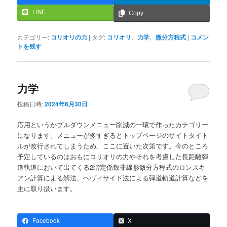
LINE
Copy
カテゴリー:
コリオリの力
|
タグ:
コリオリ
、
力学
、
微分方程式
|
コメン
トを残す
力学
投稿日時:
2024年6月30日
応用というかプルダウンメニュー削減の一環で作ったカテゴリー
になります。メニューが多すぎるとトップページのサイトタイト
ルが改行されてしまうため、ここに置いた次第です。今のところ
予定しているのはおもにコリオリの力やそれを考慮した長距離弾
道軌道において出てくる2階定係数非線形微分方程式のロンスキ
アン計算による解法、ヘヴィサイド法による弾道軌道計算などを
主に取り扱います。
Facebook
X