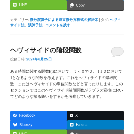
LINE
Copy
カテゴリー:
微分演算子による連立微分方程式の解法②
|
タグ:
ヘヴィ
サイド法
、
演算子法
|
コメントを残す
ヘヴィサイドの階段関数
投稿日時:
2024年8月25日
ある時間に関する関数f(t)において、ｔ＜０で０、ｔ≧０において
1となるような関数を考えます。これをヘヴィサイドの階段関
数、またはヘヴィサイドの単位関数などと言ったりします。この
セクションではこのヘヴィサイド階段関数がラプラス変換におい
てどのような振る舞いをするかを考察していきます。
Facebook
X
Bluesky
Hatena
LINE